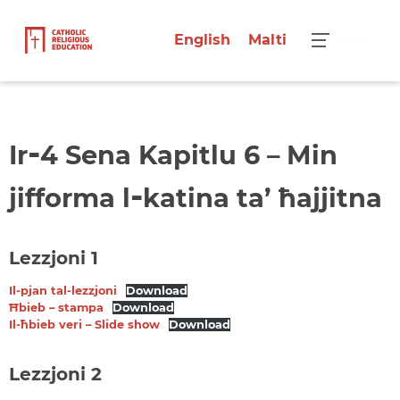
English
Malti
Menu
‑
Ir
4 Sena Kapitlu 6 – Min
‑
jifforma l
katina ta’ ħajjitna
Lezzjoni 1
Il-pjan tal-lezzjoni
Download
Ħbieb – stampa
Download
Il-ħbieb veri – Slide show
Download
Lezzjoni 2