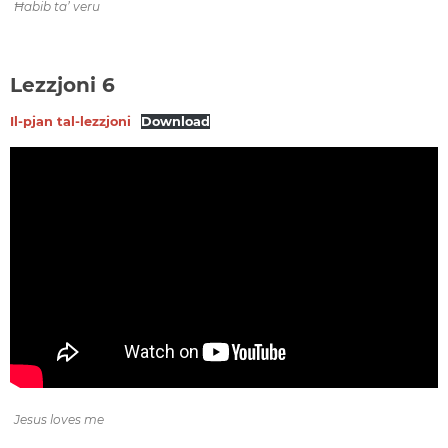
Ħabib ta’ veru
Lezzjoni 6
Il-pjan tal-lezzjoni
Download
Jesus loves me