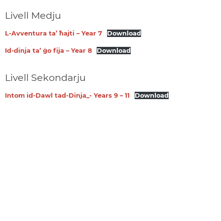
Livell Medju
L-Avventura ta’ ħajti – Year 7
Download
Id-dinja ta’ ġo fija – Year 8
Download
Livell Sekondarju
Intom id-Dawl tad-Dinja_- Years 9 – 11
Download