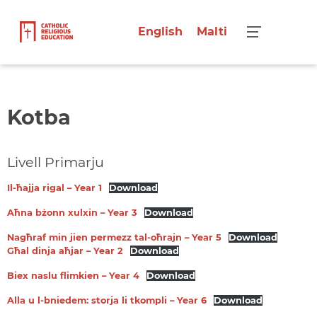
English
Malti
Menu
Kotba
Livell Primarju
Il-ħajja rigal – Year 1
Download
Aħna bżonn xulxin – Year 3
Download
Nagħraf min jien permezz tal-oħrajn – Year 5
Download
Għal dinja aħjar – Year 2
Download
Biex naslu flimkien – Year 4
Download
Alla u l-bniedem: storja li tkompli – Year 6
Download