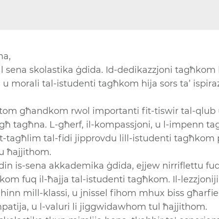
ma,
 sena skolastika ġdida. Id-dedikazzjoni tagħkom
i u morali tal-istudenti tagħkom hija sors ta’ ispir
intom għandkom rwol importanti fit-tiswir tal-qlub 
għ tagħna. L-għerf, il-kompassjoni, u l-impenn t
 t-tagħlim tal-fidi jipprovdu lill-istudenti tagħko
u ħajjithom.
din is-sena akkademika ġdida, ejjew nirriflettu fu
kom fuq il-ħajja tal-istudenti tagħkom. Il-lezzjoni
 hinn mill-klassi, u jnissel fihom mhux biss għarfi
patija, u l-valuri li jiggwidawhom tul ħajjithom.