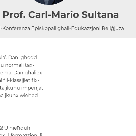
 Prof. Carl-Mario Sultana
l-Konferenza Episkopali għall-Edukazzjoni Reliġjuża
kola’. Dan jgħodd
mu normali tax-
liema. Dan għaliex
l-klassijiet fix-
rta jkunu impenjati
 ma jkunx wieħed
tà! U nieħduh
 il-formazzjoni li