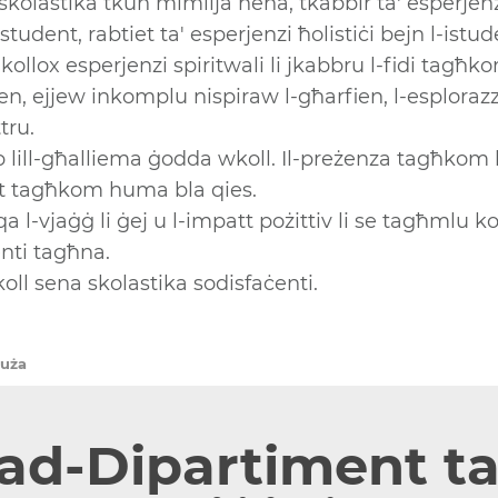
 skolastika tkun mimlija hena, tkabbir ta' esperjenz
 student, rabtiet ta' esperjenzi ħolistiċi bejn l-istud
kollox esperjenzi spiritwali li jkabbru l-fidi tagħk
, ejjew inkomplu nispiraw l-għarfien, l-esplorazzjon
tru.
 lill-għalliema ġodda wkoll. Il-preżenza tagħkom hi
et tagħkom huma bla qies.
a l-vjaġġ li ġej u l-impatt pożittiv li se tagħmlu k
enti tagħna.
ll sena skolastika sodisfaċenti.
juża
 tad-Dipartiment t