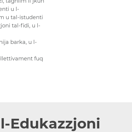
i, tagħlim li jkun
enti u l-
om u tal-istudenti
i tal-fidi, u l-
ja barka, u l-
ollettivament fuq
al-Edukazzjoni