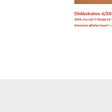
Didàskalos 4/26
Jekk ma rajt il-ħarġa ta’ 
Awwissu għafas hawn’ »