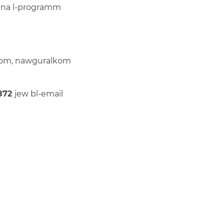
llna l-programm
ħkom, nawguralkom
872
jew bl-email