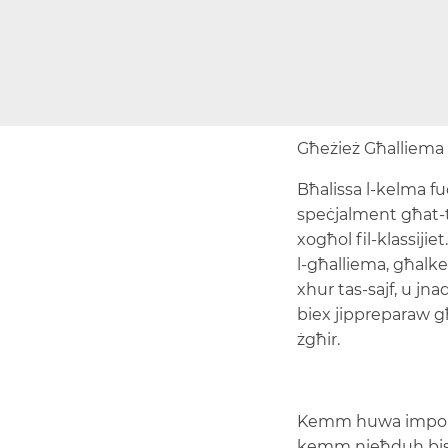
Għeżież Għalliema 
Bħalissa l-kelma fu
speċjalment għat-tf
xogħol fil-klassij
l-għalliema, għalke
xhur tas-sajf, u j
biex jippreparaw g
żgħir.
Kemm huwa importan
kemm nieħduh bis-s