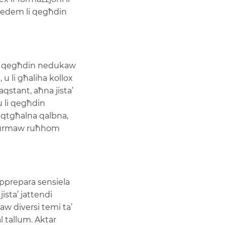
niedem li qegħdin
aħna qegħdin nedukaw
, u li għaliha kollox
aqstant, aħna jista’
u li qegħdin
aqtgħalna qalbna,
iffurmaw ruħhom
ipprepara sensiela
ista’ jattendi
aw diversi temi ta’
l tallum. Aktar