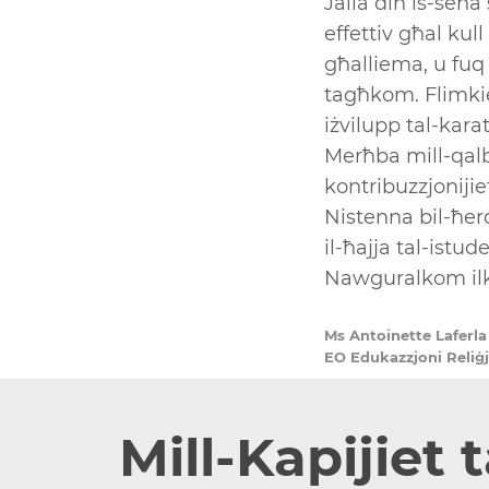
Jalla din is-sena
effettiv għal kull
għalliema, u fuq 
tagħkom. Flimkien
iżvilupp tal-karat
Merħba mill-qalb
kontribuzzjoniji
Nistenna bil-ħerq
il-ħajja tal-istud
Nawguralkom ilko
Ms Antoinette Laferla
EO Edukazzjoni Reliġ
Mill-Kapijiet