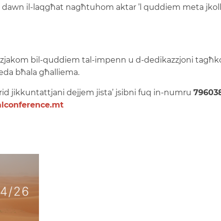
r dawn il-laqgħat nagħtuhom aktar ’l quddiem meta jko
grazzjakom bil-quddiem tal-impenn u d-dedikazzjoni tag
ieda bħala għalliema.
rid jikkuntattjani dejjem jista’ jsibni fuq in-numru
79603
alconference.mt