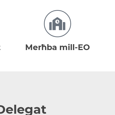
t
Merħba mill-EO
Delegat