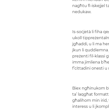
nagħtu fl-iskejjel 
nedukaw.
Is-soċjetà li fiha 
ukoll tippreżentalna
jgħaddi, u li ma he
jkun li quddiemna j
preżenti fil-klass
imma jimliena b’ħe
f’cittadini onesti u 
Biex ngħinukom bħa
ta’ laqgħat formatti
għalihom min irid, 
interess u li jkomp