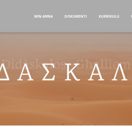
MIN AĦNA
DOKUMENTI
KURRIKULU
23