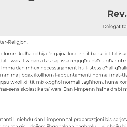
Rev.
Delegat ta
tar-Reliġjon,
q fomm kulħadd hija: ‘erġajna lura lejn il-bankijiet tal-is
al li wara l-vaganzi tas-sajf issa reġġgħu daħlu għar-rit
iet. Imma dan mhux neċessarjament hu l-istess għall-għal
mm ma jibqax ikollhom l-appuntamenti normali mat-tfal fi
naqqsu wkoll xi ftit mix-xogħol normali tagħhom, huma xo
ħas-sena skolastika ta’ wara. Dan l-impenn ħafna drabi
ti li nieħdu dan l-impenn tal-preparazzjoni bis-serje
erjetà qisu dejjem jibqgħalna x’nagħmlu u xi nħejju biex