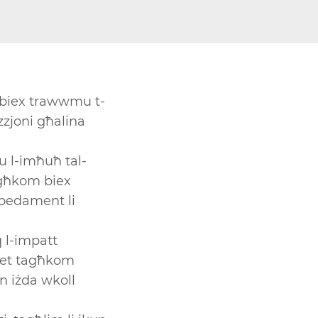
 biex trawwmu t-
azzjoni għalina
u l-imħuħ tal-
agħkom biex
m pedament li
q l-impatt
jiet tagħkom
en iżda wkoll