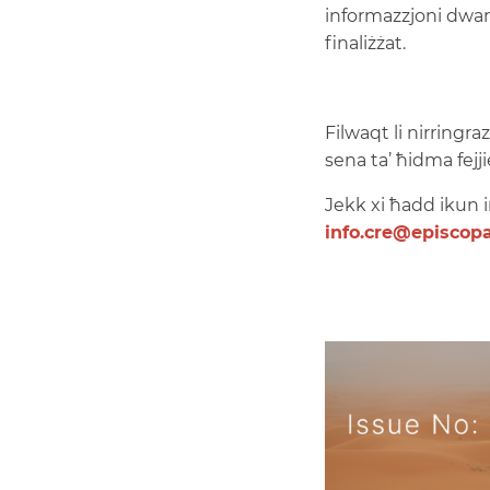
informazzjoni dwa
finaliżżat.
Filwaqt li nirrin
sena ta’ ħidma fejj
Jekk xi ħadd ikun i
info.cre@episcop