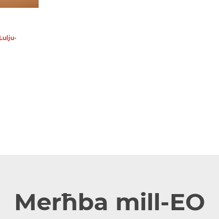
Lulju-
Merħba mill-EO