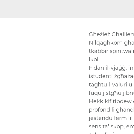
Għeżież Għallie
Nilqagħkom għal
tkabbir spiritwal
lkoll.
F'dan il-vjaġġ, 
istudenti żgħaża
tagħtu l-valuri u
fuqu jistgħu jibn
Hekk kif tibdew 
profond li għand
jestendu ferm lil
sens ta’ skop, em